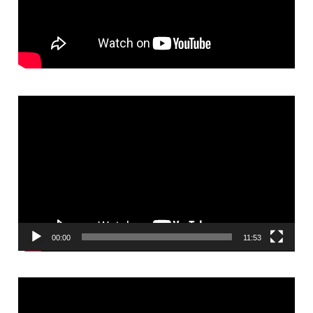
Video
Player
00:00
11:53