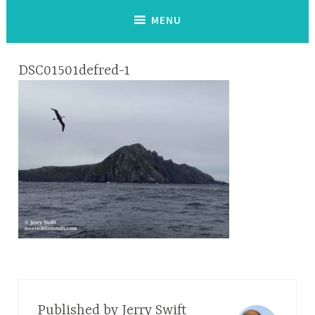
MENU
DSC01501defred-1
Published by
Jerry Swift