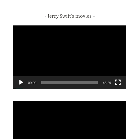
Jerry Swift’s movies
Video
Player
00:00
45:29