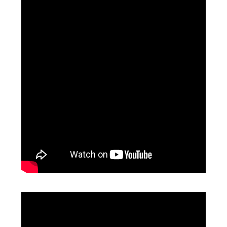
Video
Player