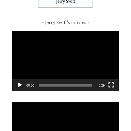
Jerry Swift’s movies
Video
Player
00:00
45:29