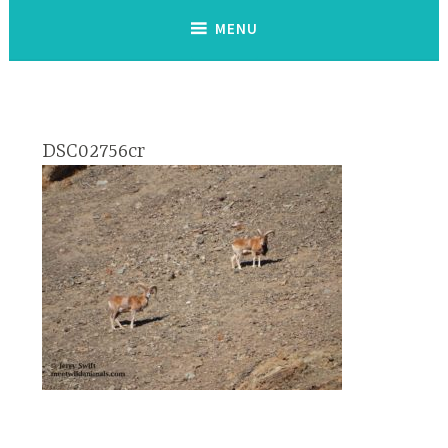
MENU
DSC02756cr