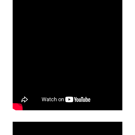
Video
Player