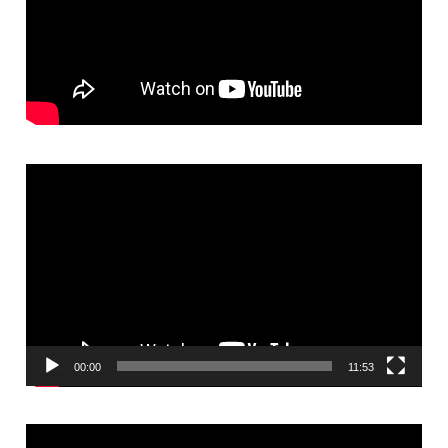
Video
Player
00:00
11:53