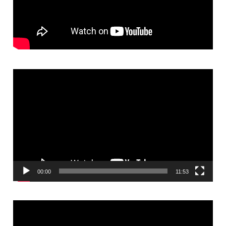
Video
Player
00:00
11:53