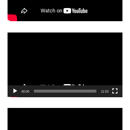
Video
Player
00:00
11:53