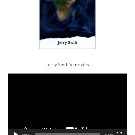
Jerry Swift’s movies
Video
Player
00:00
45:29