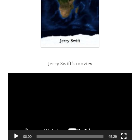
Jerry Swift’s movies
Video
Player
00:00
45:29