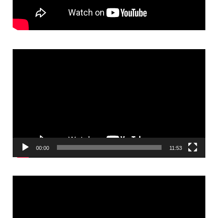
Video
Player
00:00
11:53