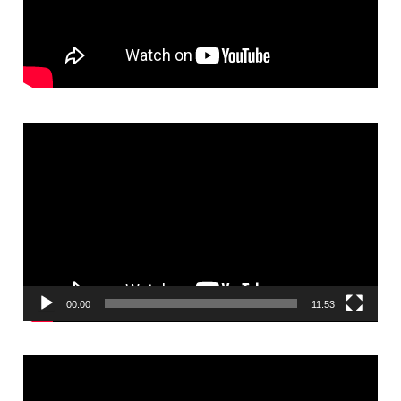
Video
Player
00:00
11:53