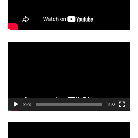
Video
Player
00:00
11:53