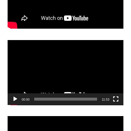
Video
Player
00:00
11:53