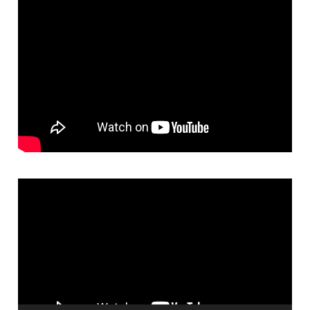
Video
Player