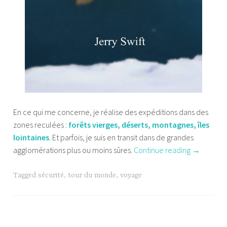
En ce qui me concerne, je réalise des expéditions dans des
zones reculées :
forêts vierges, déserts, montagnes, îles
lointaines
. Et parfois, je suis en transit dans de grandes
“Le
agglomérations plus ou moins sûres.
Continue reading
→
guide
de
Tagged
sécurité
,
tour du monde
,
voyage
la
sécurité
en
voyage”