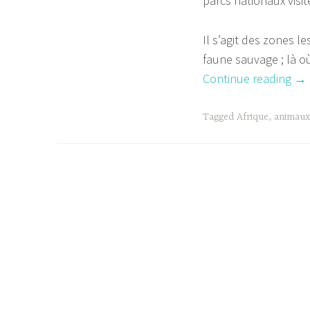
parcs nationaux visités
Il s’agit des zones l
faune sauvage ; là o
“M
Continue reading
→
10
pl
Tagged
Afrique
,
animaux
be
end
d’A