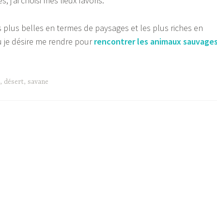
, j’ai choisi mes lieux favoris.
es plus belles en termes de paysages et les plus riches en
ù je désire me rendre pour
rencontrer les animaux sauvages
es
us
,
désert
,
savane
aux
roits
frique”