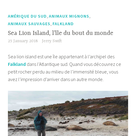
des
animaux”
,
,
AMÉRIQUE DU SUD
ANIMAUX MIGNONS
,
ANIMAUX SAUVAGES
FALKLAND
Sea Lion Island, l’île du bout du monde
25 January 2018
Jerry Swift
Sea lion island est une île appartenant à l’archipel des
Falkland
dans l’Atlantique sud. Quand vous découvrez ce
petit rocher perdu au milieu de l’immensité bleue, vous
avez l’impression d’arriver dans un autre monde.