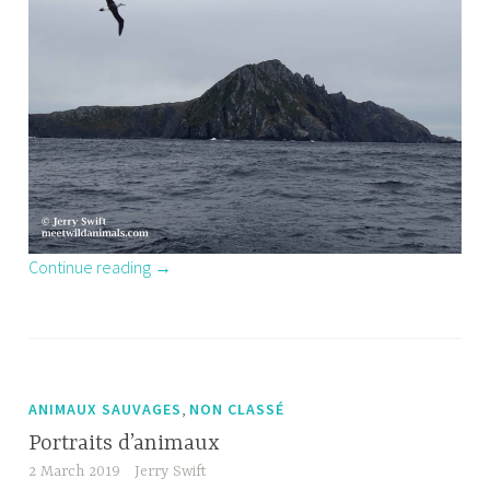
“Le
Continue reading
→
passage
du
cap
Horn”
,
ANIMAUX SAUVAGES
NON CLASSÉ
Portraits d’animaux
2 March 2019
Jerry Swift