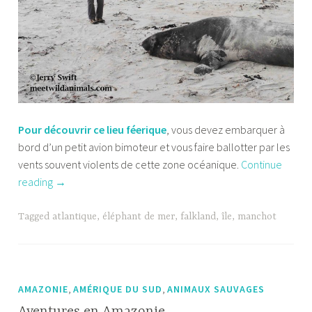
Pour découvrir ce lieu féerique
, vous devez embarquer à
bord d’un petit avion bimoteur et vous faire ballotter par les
vents souvent violents de cette zone océanique.
Continue
“Sea
reading
→
Lion
Island,
Tagged
atlantique
,
éléphant de mer
,
falkland
,
île
,
manchot
l’île
du
bout
du
,
,
AMAZONIE
AMÉRIQUE DU SUD
ANIMAUX SAUVAGES
monde”
Aventures en Amazonie