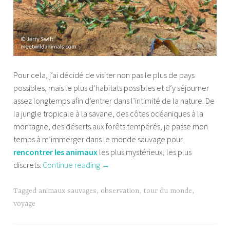
Pour cela, j’ai décidé de visiter non pas le plus de pays
possibles, mais le plus d’habitats possibles et d’y séjourner
assez longtemps afin d’entrer dans l’intimité de la nature. De
la jungle tropicale à la savane, des côtes océaniques à la
montagne, des déserts aux forêts tempérés, je passe mon
temps à m’immerger dans le monde sauvage pour
rencontrer les animaux
les plus mystérieux, les plus
“Le
discrets.
Continue reading
→
tour
du
Tagged
animaux sauvages
,
observation
,
tour du monde
,
monde
voyage
de
l’observation