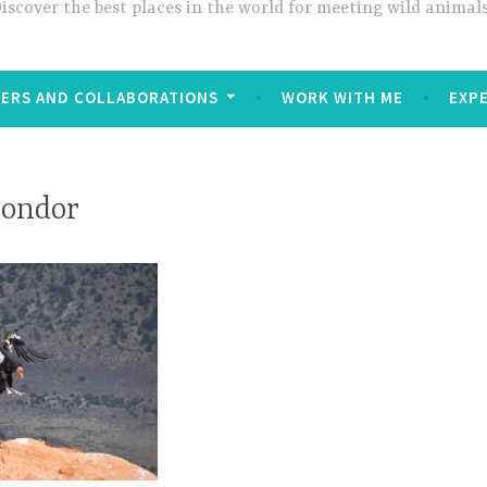
iscover the best places in the world for meeting wild animals
ERS AND COLLABORATIONS
WORK WITH ME
EXP
condor