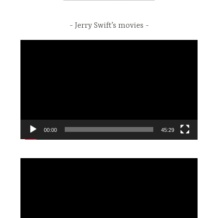
Jerry Swift’s movies
Video
Player
00:00
45:29