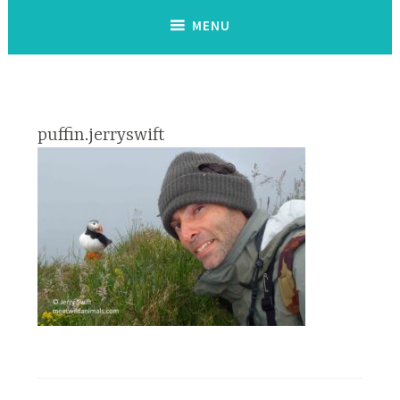
MENU
puffin.jerryswift