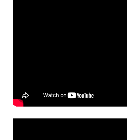
Video
Player