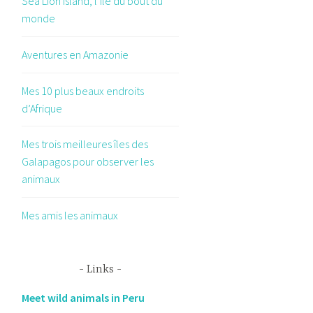
Sea Lion Island, l’île du bout du
monde
Aventures en Amazonie
Mes 10 plus beaux endroits
d’Afrique
Mes trois meilleures îles des
Galapagos pour observer les
animaux
Mes amis les animaux
Links
Meet wild animals in Peru