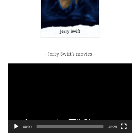
Jerry Swift’s movies
Video
Player
00:00
45:29